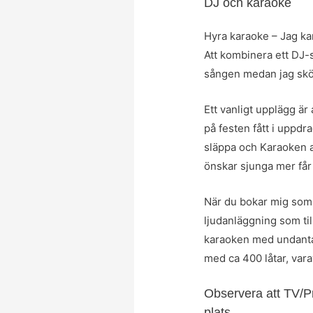
DJ och karaoke
Hyra karaoke – Jag kan
Att kombinera ett DJ-s
sången medan jag skö
Ett vanligt upplägg ä
på festen fått i uppdra
släppa och Karaoken at
önskar sjunga mer får 
När du bokar mig som
ljudanläggning som ti
karaoken med undantag
med ca 400 låtar, vara
Observera att TV/Pro
plats.