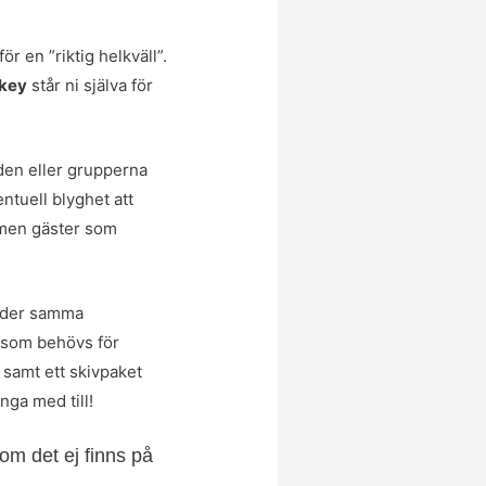
r en ”riktig helkväll”.
key
står ni själva för
rden eller grupperna
entuell blyghet att
n men gäster som
änder samma
t som behövs för
 samt ett skivpaket
nga med till!
 om det ej finns på