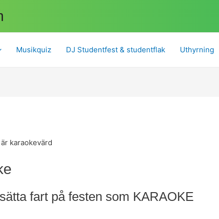
m
Musikquiz
DJ Studentfest & studentflak
Uthyrning
ke
 sätta fart på festen som KARAOKE