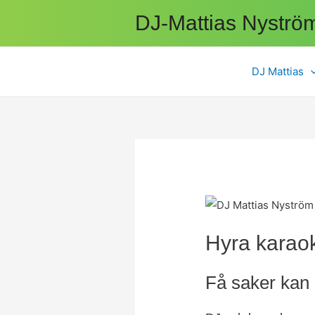
DJ-Mattias Nyströ
DJ Mattias
Hyra karao
Få saker kan