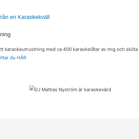
 från en Karaokekväll
ning
tt karaokeutrustning med ca 400 karaokelåtar av mig och sköta a
ittar du H
ÄR