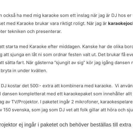
 också ha med mig karaoke som ett inslag när jag är DJ hos er fö
et med Karaoke brukar vara riktigt roligt. När jag är
karaokejoc
ter tekniken och presenterar.
r att starta med Karaoke efter middagen. Kanske har de olika bo
g att sjunga en låt ni som ordnar festen valt ut. Det brukar få ev
t sätta fart. När gästerna ”sjungit av sig” kör jag igång danse
bryta in under kvällen.
 DJ kostar det 500:- extra att kombinera med karaoke. Vi anv
ll dansen kompletterat med ett karaokepaket som innehåller all
 av TV/Projektor. I paketet ingår 2 mikrofoner, karaokespelare
v 150 svenska, som jag som DJ vet att folk gillar att höra och sju
jektor ej ingår i paketet och behöver beställas till extra